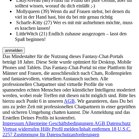
LadyNiveau (48)
Pfund für Pfund der pure Genuß, aber du
solltest wissen, worauf du dich einläßt ;-)
Mollyqueen (39)
Wenn du auf Frauen stehst, bei denen du
viel in der Hand hast, bist du bei mir genau richtig
Scharfe-Kitty (27)
Wer es mit mir aufnehmen möchte, muss
es krachen lassen!
LittleWitch (21)
Endlich zuhause ausgezogen – lasst den
Spaß beginnen!
anmelden
Das Mindestalter für die Nutzung dieses Fantasy-Chat-Portals
beträgt 18 Jahre. Diese Seite wurde optimiert für Desktop, Mobile
Phones und Tablets. Das Fantasy-Chat-Portal ist eine Plattform für
Männer und Frauen, die ausschliesslich nach Chats, Rollenspielen
und fantasievollem, virtuellem Austausch suchen. Alle
professionellen Chatpartner sind virtuelle Profile die von
spannenden echten Menschen oder künstlicher Intelligenz moderiert
werden, wobei reale Treffen mit diesen nicht möglich sind. Bitte lies
hierzu auch Punkt 6 in unseren
AGB
. Wir garantieren, dass Du bei
uns zu jeder Zeit mit professionellen Chatpartnern in einer geprüften
und sicheren Umgebung chatten kannst. Die Anmeldung und das
Erstellen Deines Profils ist kostenfrei.
Impressum
Allgemeine Geschäftsbedingungen
AGB
Datenschutz
Vertrag widerrufen
Hilfe
Profil melden/Inhalt entfernen
18 U.S.C.
2257 Zustimmung für Datenschutzanforderungen